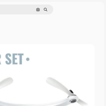
Поиск по изображению
Поиск