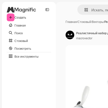
Создать
Главная
/
Стоковый
/
Векторы
/
Ре
Главная
Поиск
Реалистичный набор 
macrovector
Стоковый
Посмотреть
Все инструменты