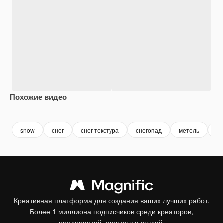
Похожие видео
Premium
Premium
Premium
Premium
snow
снег
снег текстура
снегопад
метель
мо
Креативная платформа для создания ваших лучших работ.
Более 1 миллиона подписчиков среди креаторов,
предприятий, агентств и студий.