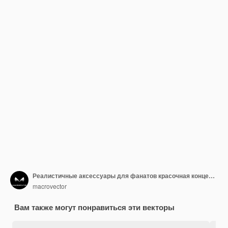
Реалистичные аксессуары для фанатов красочная концепция с флагами рубашка футбольный болельщик шляпа кепка шарф билеты значок пенопластовые перчатки vuvuzela трубы иллюстрация
macrovector
Вам также могут понравиться эти векторы