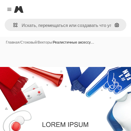
Magnific
Close menu
Поиск 
Главная
/
Стоковый
/
Векторы
/
Реалистичные аксессу…