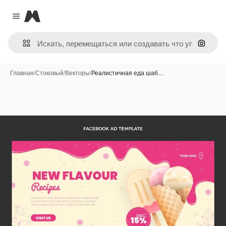
Magnific
Close menu
Поиск 
Главная
/
Стоковый
/
Векторы
/
Реалистичная еда шаб…