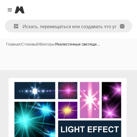
Magnific
Close menu
Поиск 
Главная
/
Стоковый
/
Векторы
/
Реалистичные светящи…