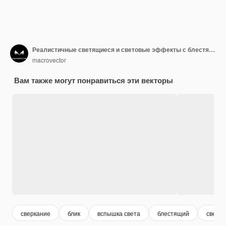
Реалистичные светящиеся и световые эффекты с блестящими звездами, бликами, бликами
macrovector
Вам также могут понравиться эти векторы
сверкание
блик
вспышка света
блестящий
свет