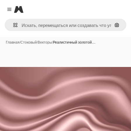
Magnific
Close menu
Поиск 
Главная
/
Стоковый
/
Векторы
/
Реалистичный золотой…