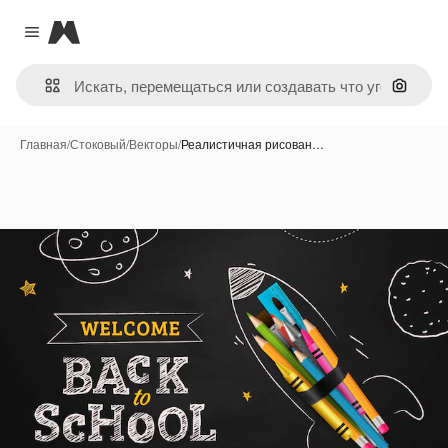
Magnific
Close menu
Поиск 
Главная
/
Стоковый
/
Векторы
/
Реалистичная рисован…