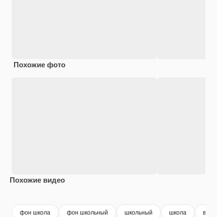
Похожие фото
Похожие видео
Premium
Premium
Сгенериров
фон школа
фон школьный
школьный
школа
в шк