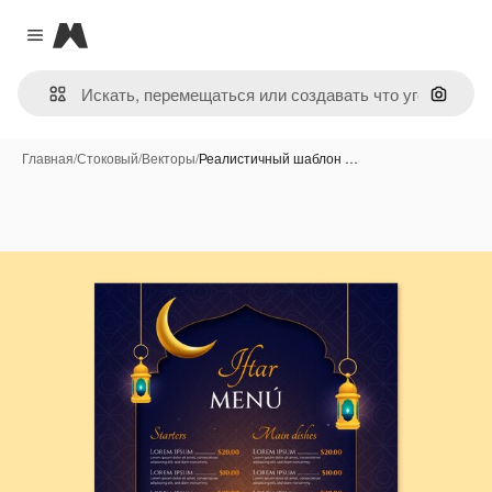
Magnific
Close menu
Поиск 
Главная
/
Стоковый
/
Векторы
/
Реалистичный шаблон …