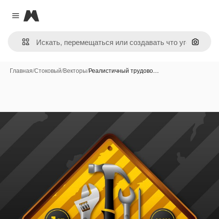
Magnific
Close menu
Поиск 
Главная
/
Стоковый
/
Векторы
/
Реалистичный трудово…