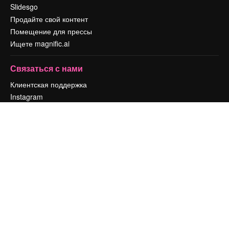
Slidesgo
Продайте свой контент
Помещение для прессы
Ищете magnific.ai
Связаться с нами
Клиентская поддержка
Instagram
YouTube
LinkedIn
TikTok
Discord
X
Reddit
Copyright © 2010-
2026
Freepik Company S.L.U.
Все права защищены
.