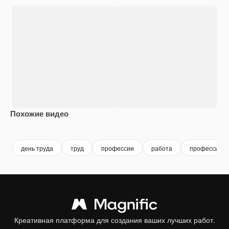
Похожие видео
Premium
Premium
Premium
Premium
Сгенериров
день труда
труд
профессии
работа
профессион
Креативная платформа для создания ваших лучших работ.