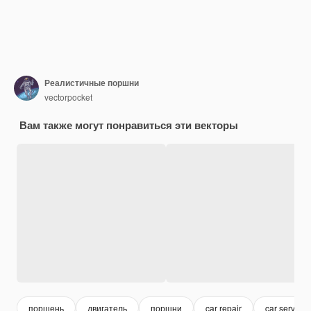
Реалистичные поршни
vectorpocket
Вам также могут понравиться эти векторы
поршень
двигатель
поршни
car repair
car service