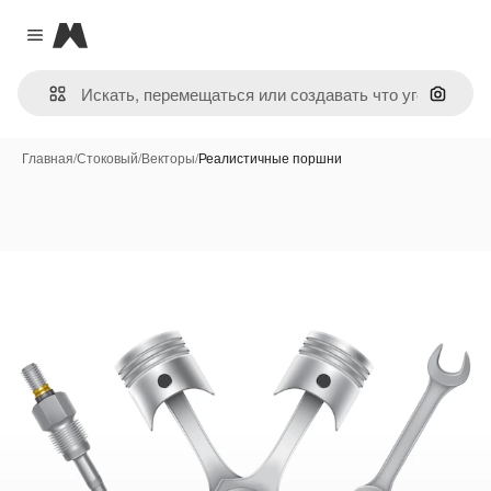
Magnific
Close menu
Поиск 
Главная
/
Стоковый
/
Векторы
/
Реалистичные поршни