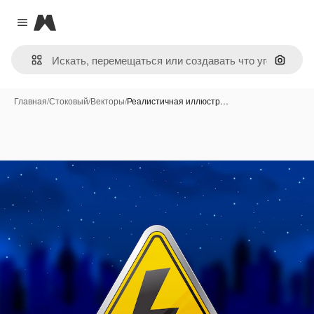
Magnific
Close menu
Поиск 
Главная
/
Стоковый
/
Векторы
/
Реалистичная иллюстр…