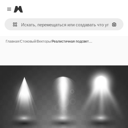
Magnific
Close menu
Поиск 
Главная
/
Стоковый
/
Векторы
/
Реалистичная подсвет…