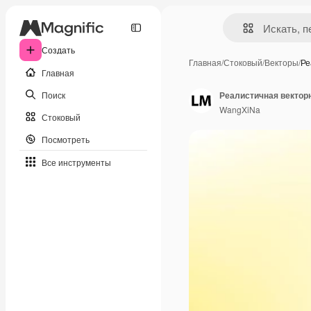
Создать
Главная
/
Стоковый
/
Векторы
/
Ре
Главная
Поиск
Реалистичная вектор
WangXiNa
Стоковый
Посмотреть
Все инструменты