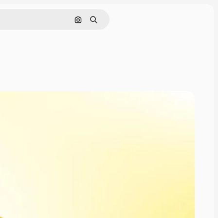
Поиск по изображению
Поиск