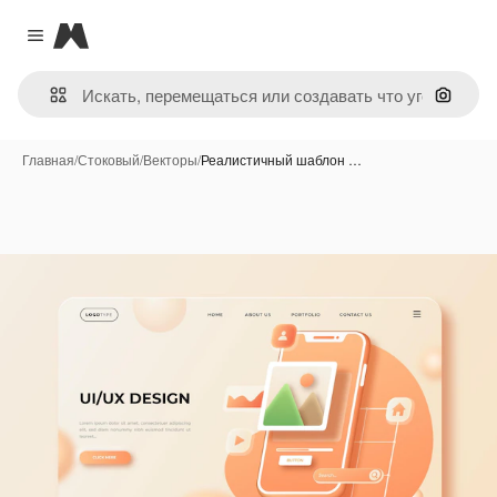
Magnific
Close menu
Поиск 
Главная
/
Стоковый
/
Векторы
/
Реалистичный шаблон …