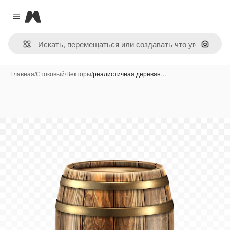
Magnific
Close menu
Поиск 
Главная
/
Стоковый
/
Векторы
/
реалистичная деревян…