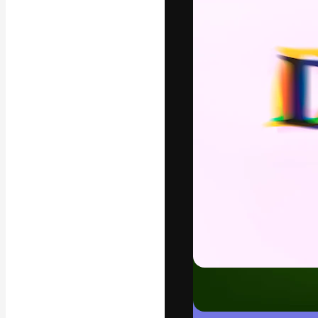
Креативная пл
ваших лучших 
подписчиков с
предприятий, а
Pусский