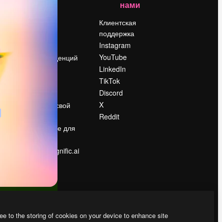
нами
Цены
о
О нас
Клиентская
поддержка
Reviews
Instagram
Вакансии
YouTube
Поиск тенденций
LinkedIn
Блог
TikTok
События
Discord
Slidesgo
ости
X
Продайте свой
контент
Reddit
в
Помещение для
прессы
Ищете magnific.ai
ee to the storing of cookies on your device to enhance site