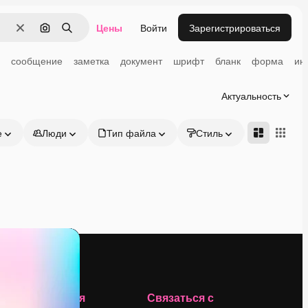
Цены
Войти
Зарегистрироваться
Очистить
Поиск по изображению
Поиск
сообщение
заметка
документ
шрифт
бланк
форма
ин
Актуальность
е
Люди
Тип файла
Стиль
Адвансд
Компания
Связаться с