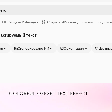
Создать ИИ-видео
Создать ИИ-иконку
письмо
подпись
дактируемый текст
ия
Сгенерировано ИИ
Ориентация
Цветны
Продукция
Начать