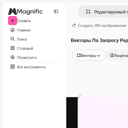
Создать
Создать ИИ-изображение
Главная
Поиск
Векторы По Запросу Ре
Стоковый
Векторы
Лиценз
Посмотреть
Все изображения
Все инструменты
Векторы
Иллюстрации
Фотографии
PSD
Шаблоны
Мокапы
Видео
Видеоролик
Моушн-дизайн
Видеошаблоны
Иконки
3D-модели
Шрифты