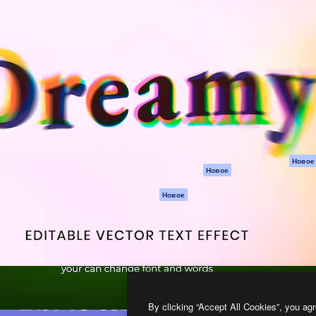
атформа для создания
Spaces
Academy
работ. Более 1 миллиона
ИИ-помощник
Документация п
реди креаторов,
Пакету ИИ
Генератор
гентств и студий.
изображений ИИ
Служба
поддержки
Генератор видео
ИИ
Условия и
положения
Генератор голоса
на основе ИИ
Политика
конфиденциальн
Стоковый контент
Оригиналы
MCP для
Новое
Новое
Claude/ChatGPT
Политика файло
cookie
Агенты
Новое
Центр доверия
API
Партнеры
Мобильное
приложение
Предприятие
Все инструменты
Magnific
By clicking “Accept All Cookies”, you agr