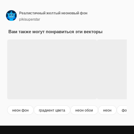
Реалистичный желтый неоновый фон
pikisuperstar
Вам также могут понравиться эти векторы
неон фон
градиент цвета
неон обои
неон
фон цв