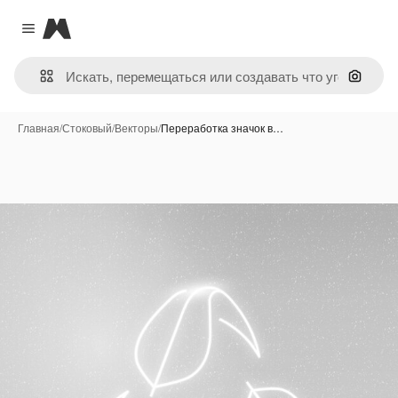
Magnific
Close menu
Поиск 
Главная
/
Стоковый
/
Векторы
/
Переработка значок в…