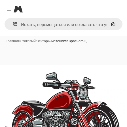
Magnific
Close menu
Поиск 
Главная
/
Стоковый
/
Векторы
/
мотоцикла красного ц…