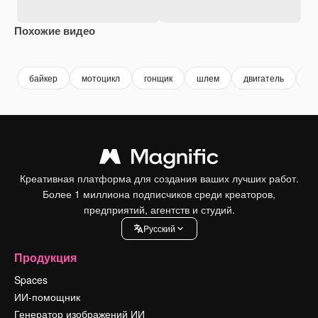
Похожие видео
Premium
Premium
Сгенерировано с помощью ИИ
Premium
Premium
байкер
мотоцикл
гонщик
шлем
двигатель
го
Креативная платформа для создания ваших лучших работ.
Более 1 миллиона подписчиков среди креаторов,
предприятий, агентств и студий.
Pусский
Продукция
Spaces
ИИ-помощник
Генератор изображений ИИ