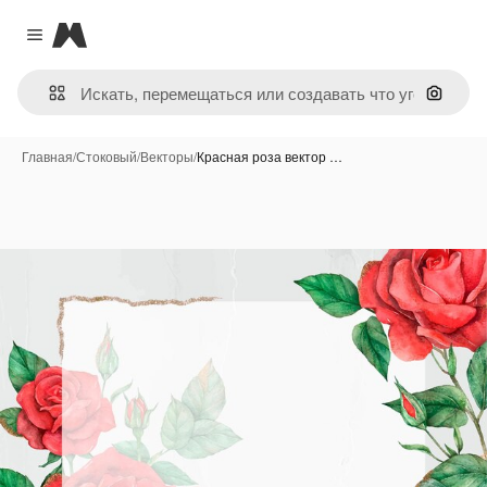
Magnific
Close menu
Поиск 
Главная
/
Стоковый
/
Векторы
/
Красная роза вектор …