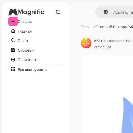
Создать
Главная
/
Стоковый
/
Векторы
/
Аб
Главная
Поиск
Абстрактное понятие
vectorjuice
Стоковый
Посмотреть
Все инструменты