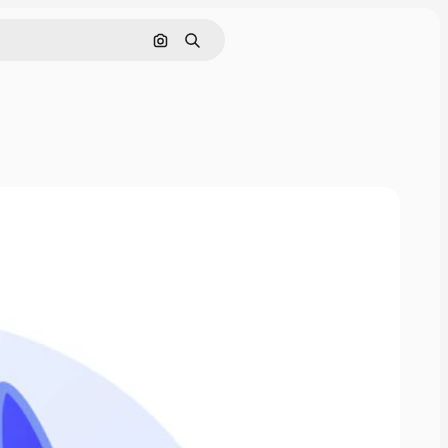
Поиск по изображению
Поиск