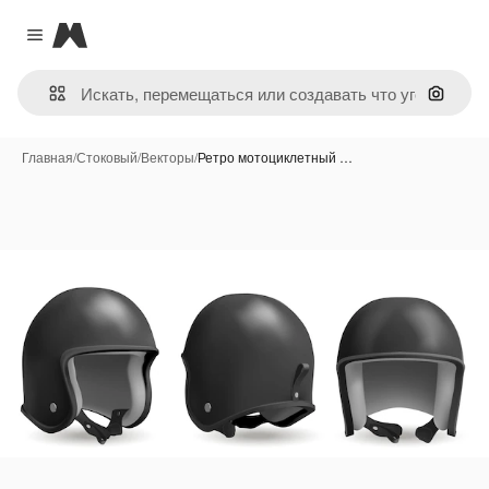
Magnific
Close menu
Поиск 
Главная
/
Стоковый
/
Векторы
/
Ретро мотоциклетный …