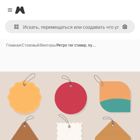
Magnific
Close menu
Поиск 
Главная
/
Стоковый
/
Векторы
/
Ретро тег стикер, пу…