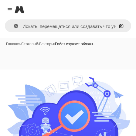
Magnific
Close menu
Поиск 
Главная
/
Стоковый
/
Векторы
/
Робот изучает облачн…