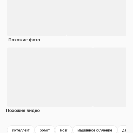
Похожие фото
Похожие видео
Premium
Premium
Premium
Premium
интеллект
робот
мозг
машинное обучение
данн