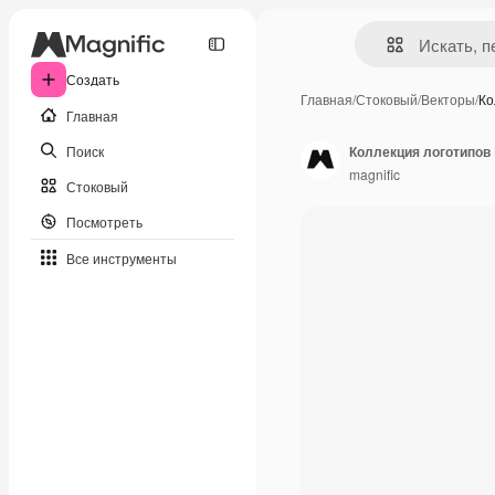
Создать
Главная
/
Стоковый
/
Векторы
/
Ко
Главная
Поиск
Коллекция логотипов
magnific
Стоковый
Посмотреть
Все инструменты