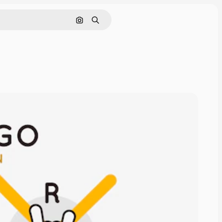
Поиск по изображению
Поиск