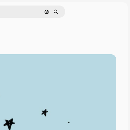
Поиск по изображению
Поиск