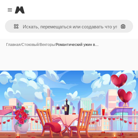
Magnific
Close menu
Поиск 
Главная
/
Стоковый
/
Векторы
/
Романтический ужин в…