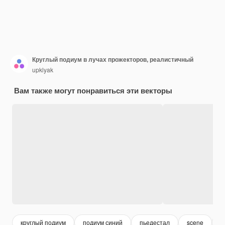
Круглый подиум в лучах прожекторов, реалистичный
upklyak
Вам также могут понравиться эти векторы
круглый подиум
подиум синий
пьедестал
scene
п