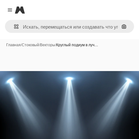
Magnific
Close menu
Поиск 
Главная
/
Стоковый
/
Векторы
/
Круглый подиум в луч…