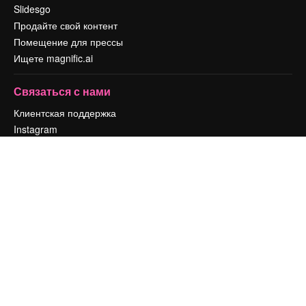
Slidesgo
Продайте свой контент
Помещение для прессы
Ищете magnific.ai
Связаться с нами
Клиентская поддержка
Instagram
YouTube
LinkedIn
TikTok
Discord
X
Reddit
Copyright © 2010-
2026
Freepik Company S.L.U.
Все права защищены
.