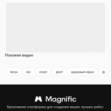
Похожие видео
Premium
Premium
Premium
Premium
бегун
бег
спорт
sport
здоровый образ
фитн
Креативная платформа для создания ваших лучших работ.