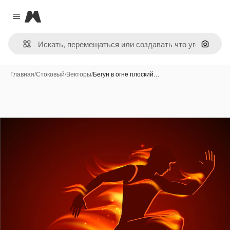
Magnific
Close menu
Поиск 
Главная
/
Стоковый
/
Векторы
/
Бегун в огне плоский…