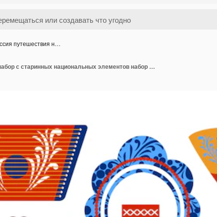
ссия путешествия н…
Россия путешествия набор с старинных национальных элементов набор иконок изолированных векторных иллюстраций