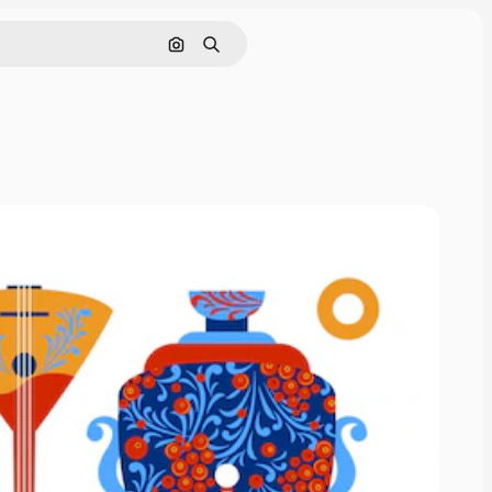
Поиск по изображению
Поиск