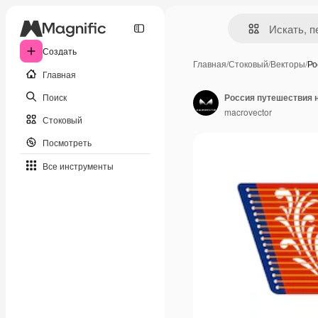
Создать
Главная
/
Стоковый
/
Векторы
/
Ро
Главная
Поиск
macrovector
Стоковый
Посмотреть
Все инструменты