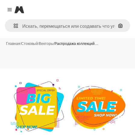
Magnific
Close menu
Поиск 
Главная
/
Стоковый
/
Векторы
/
Распродажа коллекций…