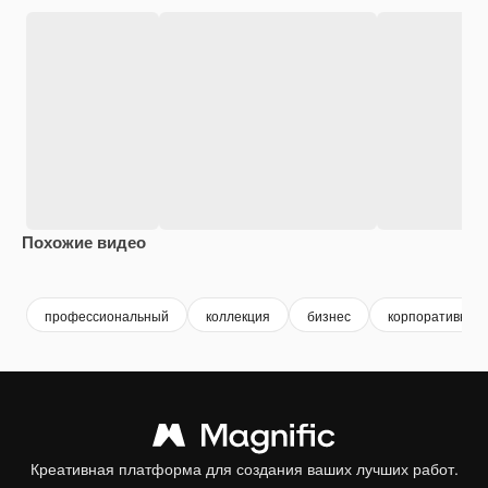
Похожие видео
Premium
Premium
профессиональный
коллекция
бизнес
корпоративный
Креативная платформа для создания ваших лучших работ.