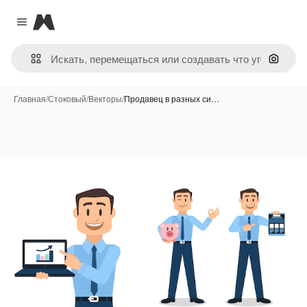
Magnific
Close menu
Поиск 
Главная
/
Стоковый
/
Векторы
/
Продавец в разных си…