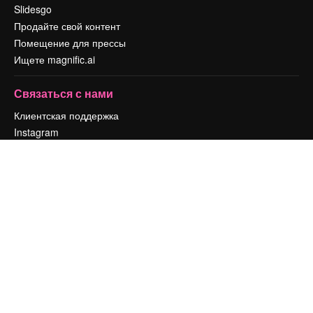
Slidesgo
Продайте свой контент
Помещение для прессы
Ищете magnific.ai
Связаться с нами
Клиентская поддержка
Instagram
YouTube
LinkedIn
TikTok
Discord
X
Reddit
Copyright © 2010-
2026
Freepik Company S.L.U.
Все права защищены
.