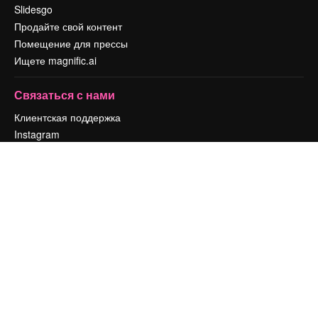
Slidesgo
Продайте свой контент
Помещение для прессы
Ищете magnific.ai
Связаться с нами
Клиентская поддержка
Instagram
YouTube
LinkedIn
TikTok
Discord
X
Reddit
Copyright © 2010-
2026
Freepik Company S.L.U.
Все права защищены
.