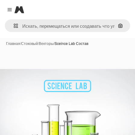
Magnific
Close menu
Поиск 
Главная
/
Стоковый
/
Векторы
/
Sceince Lab Состав