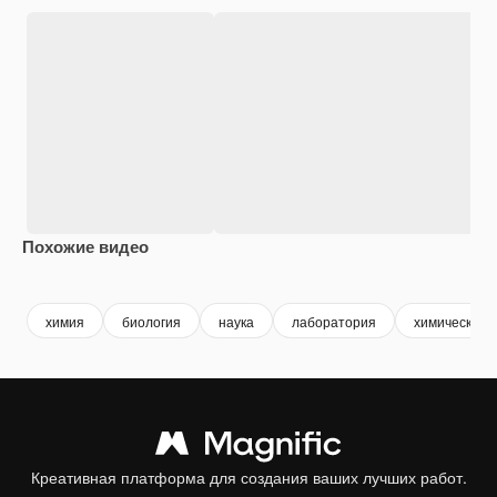
Похожие видео
Premium
Premium
Сгенерировано с помощью ИИ
Premium
Premium
Сгенериров
химия
биология
наука
лаборатория
химические 
Креативная платформа для создания ваших лучших работ.