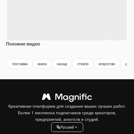
Похожие видео
Premium
Premium
Premium
Premium
поставка
книга
назад
стекло
искусство
диза
Креативная платформа для создания ваших лучших работ.
Более 1 миллиона подписчиков среди креаторов,
предприятий, агентств и студий.
Pусский