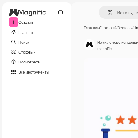
Создать
Главная
/
Стоковый
/
Векторы
/
На
Главная
Поиск
Наука слово концепц
magnific
Стоковый
Посмотреть
Все инструменты