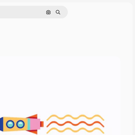
Поиск по изображению
Поиск