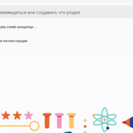
ука слово концепци…
ия иллюстрации