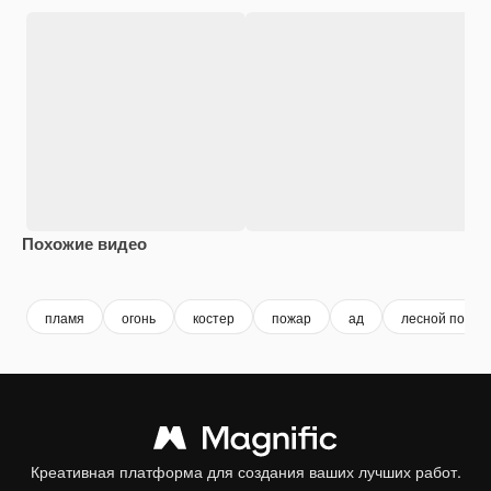
Похожие видео
Premium
Premium
Сгенерировано с помощью ИИ
Premium
Premium
пламя
огонь
костер
пожар
ад
лесной пожар
Креативная платформа для создания ваших лучших работ.