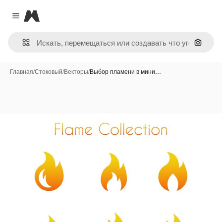
Magnific
Close menu
Поиск 
Главная
/
Стоковый
/
Векторы
/
Выбор пламени в мини…