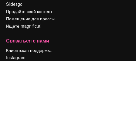
Slidesgo
Продайте свой контент
Помещение для прессы
Ищете magnific.ai
Связаться с нами
Клиентская поддержка
Instagram
YouTube
LinkedIn
TikTok
Discord
X
Reddit
Copyright © 2010-
2026
Freepik Company S.L.U.
Все права защищены
.