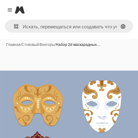
Magnific
Close menu
Поиск 
Главная
/
Стоковый
/
Векторы
/
Набор 2d маскарадных…