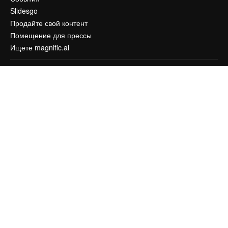
Slidesgo
Продайте свой контент
Помещение для прессы
Ищете magnific.ai
Связаться с нами
Клиентская поддержка
Instagram
YouTube
LinkedIn
TikTok
Discord
X
Reddit
Copyright © 2010-
2026
Freepik Company S.L.U.
Все права защищены
.