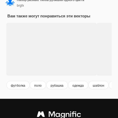
brgfx
Вам также могут понравиться эти векторы
футболка
поло
рубашка
одежда
шаблон
пр