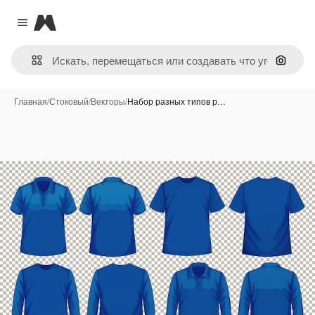
Magnific
Close menu
Поиск 
Главная
/
Стоковый
/
Векторы
/
Набор разных типов р…