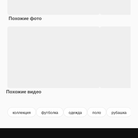
Похожие фото
Похожие видео
Premium
Premium
Premium
Premium
Сгенериров
коллекция
футболка
одежда
поло
рубашка