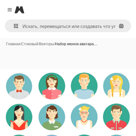
Magnific
Close menu
Поиск 
Главная
/
Стоковый
/
Векторы
/
Набор иконок аватара…