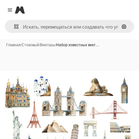
Magnific
Close menu
Поиск 
Главная
/
Стоковый
/
Векторы
/
Набор известных вект…