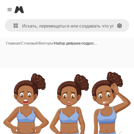
Magnific
Close menu
Поиск 
Главная
/
Стоковый
/
Векторы
/
Набор девушек-подрос…