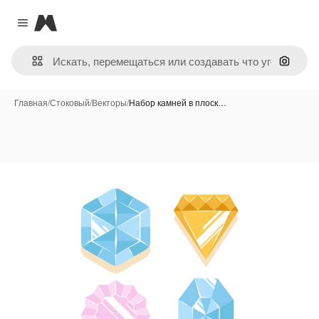
Magnific
Close menu
Поиск 
Главная
/
Стоковый
/
Векторы
/
Набор камней в плоск…