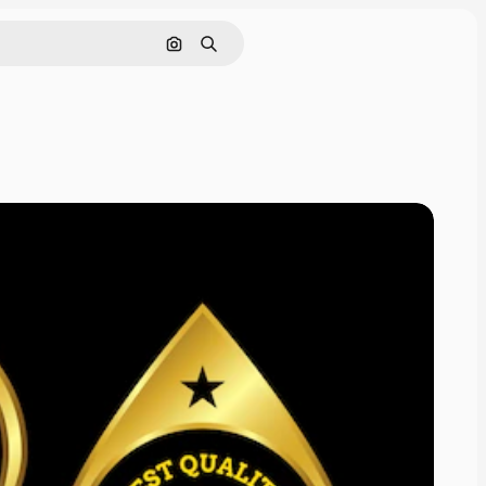
Поиск по изображению
Поиск