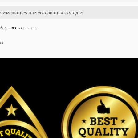
бор золотых наклее…
ек