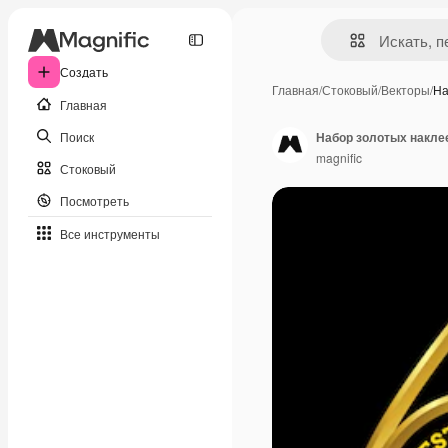
Создать
Главная
/
Стоковый
/
Векторы
/
На
Главная
Поиск
Набор золотых накле
magnific
Стоковый
Посмотреть
Все инструменты