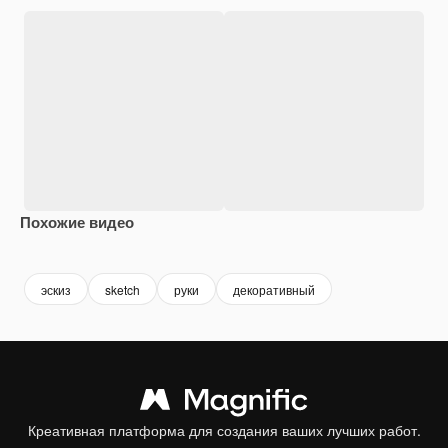
Похожие видео
Premium
Premium
Premium
Premium
эскиз
sketch
руки
декоративный
Креативная платформа для создания ваших лучших работ.