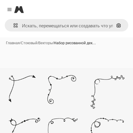
Magnific
Close menu
Поиск 
Главная
/
Стоковый
/
Векторы
/
Набор рисованной дек…