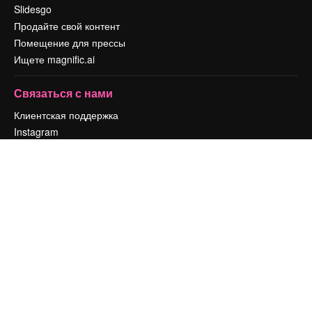
Slidesgo
Продайте свой контент
Помещение для прессы
Ищете magnific.ai
Связаться с нами
Клиентская поддержка
Instagram
YouTube
LinkedIn
TikTok
Discord
X
Reddit
Copyright © 2010-
2026
Freepik Company S.L.U.
Все права защищены
.