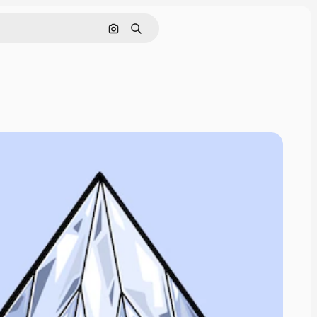
Поиск по изображению
Поиск