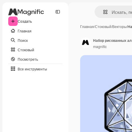
Создать
Главная
/
Стоковый
/
Векторы
/
На
Главная
Поиск
Набор рисованных а
magnific
Стоковый
Посмотреть
Все инструменты