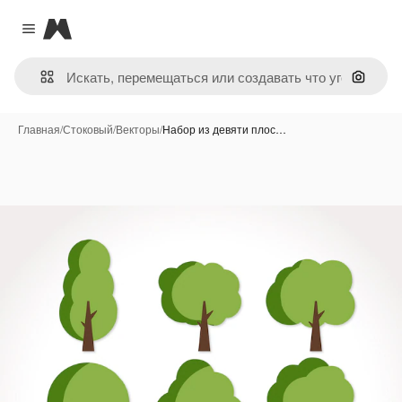
Magnific
Close menu
Поиск 
Главная
/
Стоковый
/
Векторы
/
Набор из девяти плос…