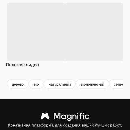
Похожие видео
Premium
Premium
Сгенерировано с помощью ИИ
Premium
Premium
Сгенериров
дерево
эко
натуральный
экологический
зеленая 
Креативная платформа для создания ваших лучших работ.