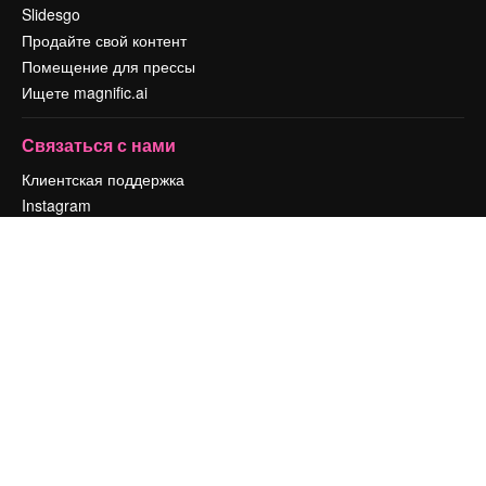
Slidesgo
Продайте свой контент
Помещение для прессы
Ищете magnific.ai
Связаться с нами
Клиентская поддержка
Instagram
YouTube
LinkedIn
TikTok
Discord
X
Reddit
Copyright © 2010-
2026
Freepik Company S.L.U.
Все права защищены
.