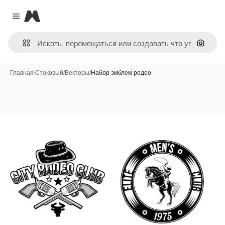
Magnific
Close menu
Поиск 
Главная
/
Стоковый
/
Векторы
/
Набор эмблем родео