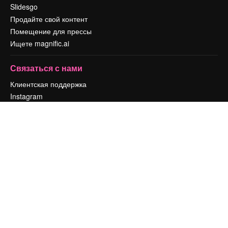
Slidesgo
Продайте свой контент
Помещение для прессы
Ищете magnific.ai
Связаться с нами
Клиентская поддержка
Instagram
YouTube
LinkedIn
TikTok
Discord
X
Reddit
Copyright © 2010-
2026
Freepik Company S.L.U.
Все права защищены
.