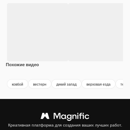
Похожие видео
Premium
Premium
Сгенерировано с помощью ИИ
Premium
Premium
ковбой
вестерн
дикий запад
верховая езда
техас
Креативная платформа для создания ваших лучших работ.