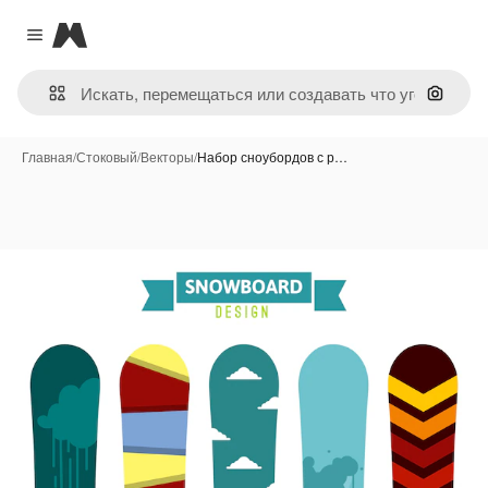
Magnific
Close menu
Поиск 
Главная
/
Стоковый
/
Векторы
/
Набор сноубордов с р…